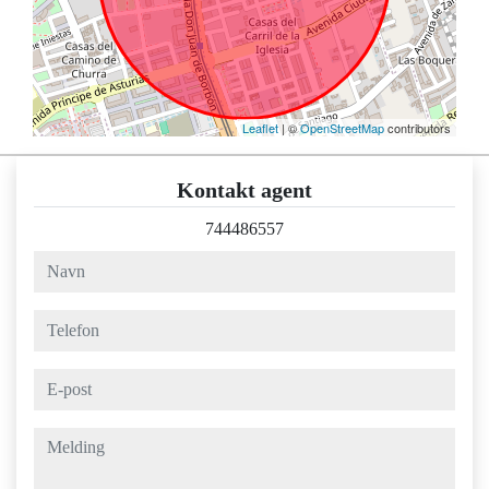
Leaflet
| ©
OpenStreetMap
contributors
Kontakt agent
744486557
navn
telefon
e-post
melding