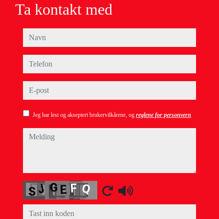
Ta kontakt med
navn
telefon
e-post
Jeg har lest og akseptert brukervilkårene, og
reglene for personvern
melding
Captcha